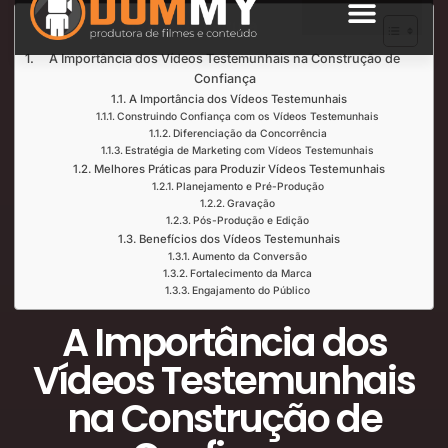
Índice de Leitura
SOBRE NÓS
A Importância dos Vídeos Testemunhais na Construção de
Confiança
A Importância dos Vídeos Testemunhais
Construindo Confiança com os Vídeos Testemunhais
Diferenciação da Concorrência
Estratégia de Marketing com Vídeos Testemunhais
Melhores Práticas para Produzir Vídeos Testemunhais
Planejamento e Pré-Produção
Gravação
Pós-Produção e Edição
Benefícios dos Vídeos Testemunhais
Aumento da Conversão
Fortalecimento da Marca
Engajamento do Público
A Importância dos
Vídeos Testemunhais
na Construção de