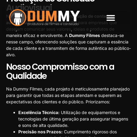
Audiovisual
No cenário contemporâneo, a
produção de conteúdo
audiovisual
é uma ferramenta vital para empresas que
desejam comunicar seus valores, ideias e produtos de
SOBRE NÓS
maneira eficaz e envolvente. A
Dummy Filmes
destaca-se
nesse campo, oferecendo soluções que capturam a essência
de cada cliente e a transmitem de forma autêntica ao público-
alvo.
Nosso Compromisso com a
Qualidade
Na Dummy Filmes, cada projeto é meticulosamente planejado
para garantir que todas as etapas atendam e superem as
expectativas dos clientes e do público. Priorizamos:
Excelência Técnica:
Utilização de equipamentos e
tecnologias de última geração para assegurar imagens
e sons de alta qualidade.
Precisão nos Prazos:
Cumprimento rigoroso dos