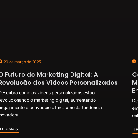
20 de março de 2025
O Futuro do Marketing Digital: A
C
Revolução dos Vídeos Personalizados
M
E
Descubra como os vídeos personalizados estão
revolucionando o marketing digital, aumentando
De
engajamento e conversões. Invista nesta tendência
em
inovadora!
onl
LEIA MAIS
LE