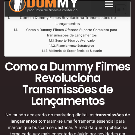
Índice de Leitura
SOBRE NÓS
Como a Dummy Filmes Revoluciona Transmissões de
Lançamentos
Como a Dummy Filmes Oferece Suporte Completo para
Transmissões de Lançamentos
Suporte Técnico Avançado
Planejamento Estratégico
Melhoria da Experiência do Usuário
Como a Dummy Filmes
Revoluciona
Transmissões de
Lançamentos
No mundo acelerado do marketing digital, as
transmissões de
lançamentos
tornaram-se uma ferramenta essencial para
marcas que buscam se destacar. À medida que o público se
torna cada vez mais conectado e ávido por novidades em