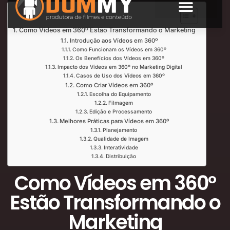
Índice de Leitura
SOBRE NÓS
Como Vídeos em 360º Estão Transformando o Marketing
Introdução aos Vídeos em 360º
Como Funcionam os Vídeos em 360º
Os Benefícios dos Vídeos em 360º
Impacto dos Vídeos em 360º no Marketing Digital
Casos de Uso dos Vídeos em 360º
Como Criar Vídeos em 360º
Escolha do Equipamento
Filmagem
Edição e Processamento
Melhores Práticas para Vídeos em 360º
Planejamento
Qualidade de Imagem
Interatividade
Distribuição
Como Vídeos em 360º
Estão Transformando o
Marketing