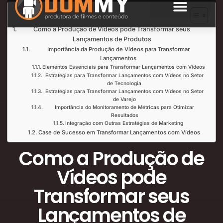
Índice de Leitura
SOBRE NÓS
Como a Produção de Vídeos pode Transformar seus
Lançamentos de Produtos
Importância da Produção de Vídeos para Transformar
Lançamentos
Elementos Essenciais para Transformar Lançamentos com Vídeos
Estratégias para Transformar Lançamentos com Vídeos no Setor
de Tecnologia
Estratégias para Transformar Lançamentos com Vídeos no Setor
de Varejo
Importância do Monitoramento de Métricas para Otimizar
Resultados
Integração com Outras Estratégias de Marketing
Case de Sucesso em Transformar Lançamentos com Vídeos
Como a Produção de
Vídeos pode
Transformar seus
Lançamentos de