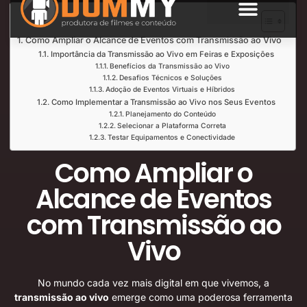
Índice de Leitura
SOBRE NÓS
Como Ampliar o Alcance de Eventos com Transmissão ao Vivo
Importância da Transmissão ao Vivo em Feiras e Exposições
Benefícios da Transmissão ao Vivo
Desafios Técnicos e Soluções
Adoção de Eventos Virtuais e Híbridos
Como Implementar a Transmissão ao Vivo nos Seus Eventos
Planejamento do Conteúdo
Selecionar a Plataforma Correta
Testar Equipamentos e Conectividade
Como Ampliar o
Alcance de Eventos
com Transmissão ao
Vivo
No mundo cada vez mais digital em que vivemos, a
transmissão ao vivo
emerge como uma poderosa ferramenta