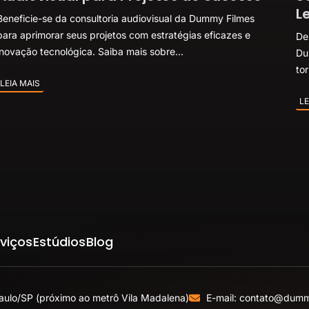
L
Beneficie-se da consultoria audiovisual da Dummy Filmes
para aprimorar seus projetos com estratégias eficazes e
De
inovação tecnológica. Saiba mais sobre...
Du
tor
LEIA MAIS
LE
viços
Estúdios
Blog
aulo/SP (próximo ao metrô Vila Madalena)
E-mail: contato@dumm