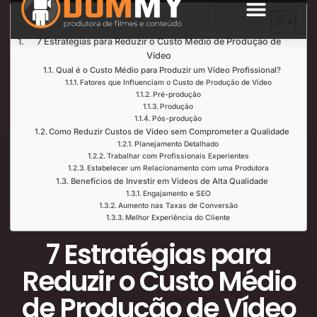
Índice de Leitura
SOBRE NÓS
7 Estratégias para Reduzir o Custo Médio de Produção de
Vídeo
Qual é o Custo Médio para Produzir um Vídeo Profissional?
Fatores que Influenciam o Custo de Produção de Vídeo
Pré-produção
Produção
Pós-produção
Como Reduzir Custos de Vídeo sem Comprometer a Qualidade
Planejamento Detalhado
Trabalhar com Profissionais Experientes
Estabelecer um Relacionamento com uma Produtora
Benefícios de Investir em Vídeos de Alta Qualidade
Engajamento e SEO
Aumento nas Taxas de Conversão
Melhor Experiência do Cliente
7 Estratégias para
Reduzir o Custo Médio
de Produção de Vídeo