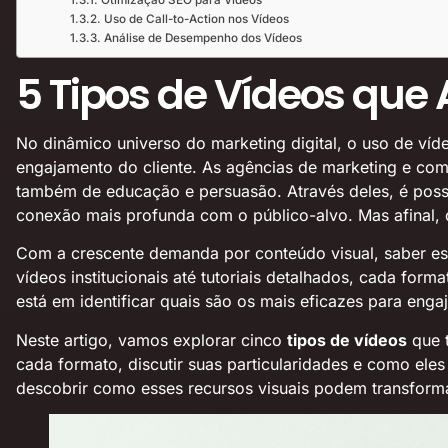
Otimização SEO para Vídeos
Uso de Call-to-Action nos Vídeos
Análise de Desempenho dos Vídeos
5 Tipos de Vídeos qu
No dinâmico universo do marketing digital, o uso de v
engajamento do cliente. As agências de marketing e c
também de educação e persuasão. Através deles, é possí
conexão mais profunda com o público-alvo. Mas afinal,
Com a crescente demanda por conteúdo visual, saber e
vídeos institucionais até tutoriais detalhados, cada form
está em identificar quais são os mais eficazes para enga
Neste artigo, vamos explorar cinco
tipos de vídeos
que t
cada formato, discutir suas particularidades e como ele
descobrir como esses recursos visuais podem transforma