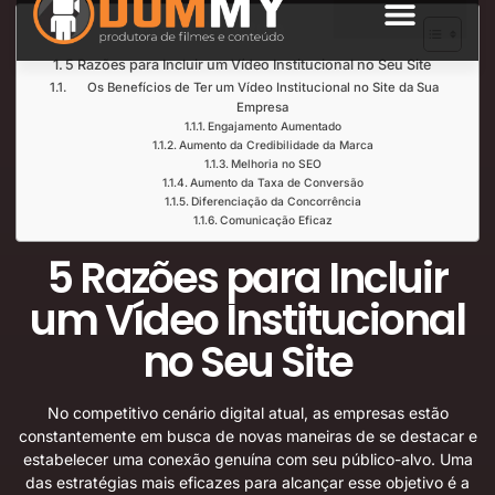
Índice de Leitura
SOBRE NÓS
5 Razões para Incluir um Vídeo Institucional no Seu Site
Os Benefícios de Ter um Vídeo Institucional no Site da Sua
Empresa
Engajamento Aumentado
Aumento da Credibilidade da Marca
Melhoria no SEO
Aumento da Taxa de Conversão
Diferenciação da Concorrência
Comunicação Eficaz
5 Razões para Incluir
um Vídeo Institucional
no Seu Site
No competitivo cenário digital atual, as empresas estão
constantemente em busca de novas maneiras de se destacar e
estabelecer uma conexão genuína com seu público-alvo. Uma
das estratégias mais eficazes para alcançar esse objetivo é a