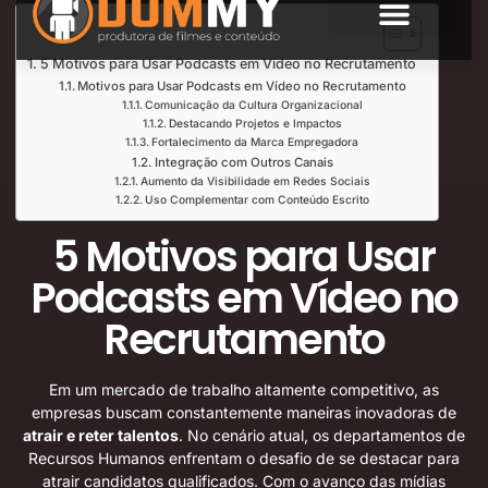
Índice de Leitura
SOBRE NÓS
5 Motivos para Usar Podcasts em Vídeo no Recrutamento
Motivos para Usar Podcasts em Vídeo no Recrutamento
Comunicação da Cultura Organizacional
Destacando Projetos e Impactos
Fortalecimento da Marca Empregadora
Integração com Outros Canais
Aumento da Visibilidade em Redes Sociais
Uso Complementar com Conteúdo Escrito
5 Motivos para Usar
Podcasts em Vídeo no
Recrutamento
Em um mercado de trabalho altamente competitivo, as
empresas buscam constantemente maneiras inovadoras de
atrair e reter talentos
. No cenário atual, os departamentos de
Recursos Humanos enfrentam o desafio de se destacar para
atrair candidatos qualificados. Com o avanço das mídias