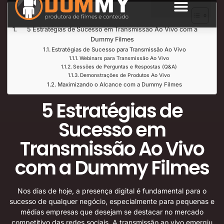
Índice de Leitura
SOBRE NÓS
5 Estratégias de Sucesso em Transmissão Ao Vivo com a
Dummy Filmes
Estratégias de Sucesso para Transmissão Ao Vivo
Webinars para Transmissão Ao Vivo
Sessões de Perguntas e Respostas (Q&A)
Demonstrações de Produtos Ao Vivo
Maximizando o Alcance com a Dummy Filmes
5 Estratégias de
Sucesso em
Transmissão Ao Vivo
com a Dummy Filmes
Nos dias de hoje, a presença digital é fundamental para o
sucesso de qualquer negócio, especialmente para pequenas e
médias empresas que desejam se destacar no mercado
competitivo das redes sociais. A transmissão ao vivo emergiu