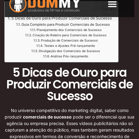
Índice de Leitura
SOBRE NÓS
5 Dicas de Ouro para Produzir Comerciais de Sucesso
Guia Completo para Produzir Comerciais de Sucesso
Planejamento dos Comerciais de Sucesso
Criação do Roteiro para Comerciais de Sucesso
Produção de Comerciais de Sucesso
Testes e Ajustes Pré-lançamento
Divulgação dos Comerciais de Sucesso
Análise Pós-lançamento
5 Dicas de Ouro para
Produzir Comerciais de
Sucesso
No universo competitivo do marketing digital, saber como
produzir
comerciais de sucesso
pode ser o diferencial que sua
agência ou empresa precisa. Esses vídeos publicitários não só
capturam a atenção do público, mas também geram resultados
expressivos em termos de conversão e reconhecimento de