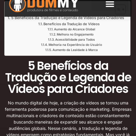
Índice de Leitura
SOBRE NÓS
5 Benefícios da Tradução e Legenda de Vídeos para Criadores
Benefícios da Tradução de Vídeos
Aumento do Alcance Global
Melhora no Engajamento
Acessibilidade para Todos
Melhoria na Experiência do Usuário
Aumento da Lealdade à Marca
5 Benefícios da
Tradução e Legenda de
Vídeos para Criadores
No mundo digital de hoje, a criação de vídeos se tornou uma
ferramenta poderosa para comunicação e marketing. Empresas
multinacionais e criadores de conteúdo estão constantemente
buscando maneiras de expandir seu alcance e engajar
audiências globais. Nesse cenário, a tradução e legenda de
vídeos emergem como estratégias fundamentais. Mas você já