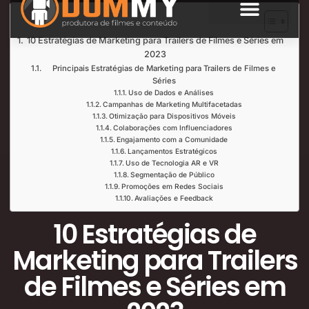
Índice de Leitura
SOBRE NÓS
10 Estratégias de Marketing para Trailers de Filmes e Séries em
2023
Principais Estratégias de Marketing para Trailers de Filmes e
Séries
Uso de Dados e Análises
Campanhas de Marketing Multifacetadas
Otimização para Dispositivos Móveis
Colaborações com Influenciadores
Engajamento com a Comunidade
Lançamentos Estratégicos
Uso de Tecnologia AR e VR
Segmentação de Público
Promoções em Redes Sociais
Avaliações e Feedback
10 Estratégias de
Marketing para Trailers
de Filmes e Séries em