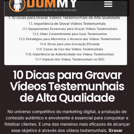
Índice de Leitura
SOBRE NÓS
10 Dicas para Gravar Vídeos Testemunhais de Alta Qualidade
Importância de Gravar Vídeos Testemunhais
Equipamentos Essenciais para Gravar Vídeos Testemunhais
Obter Consentimento para Usar Testemunhos
Estratégias para Maximizar o Alcance dos Vídeos Testemunhais
Dicas para uma Gravação Eficiente
Casos de Uso dos Vídeos Testemunhais
Importância da Autenticidade nos Vídeos Testemunhais
Impacto dos Vídeos Testemunhais no SEO
10 Dicas para Gravar
Vídeos Testemunhais
de Alta Qualidade
No universo competitivo do marketing digital, a produção de
conteúdo autêntico e envolvente é essencial para conquistar e
fidelizar clientes. E uma das maneiras mais eficazes de alcançar
esse objetivo é através dos vídeos testemunhais.
Gravar