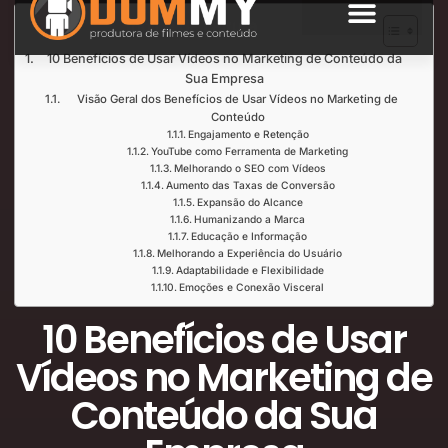
Índice de Leitura
SOBRE NÓS
10 Benefícios de Usar Vídeos no Marketing de Conteúdo da
Sua Empresa
Visão Geral dos Benefícios de Usar Vídeos no Marketing de
Conteúdo
Engajamento e Retenção
YouTube como Ferramenta de Marketing
Melhorando o SEO com Vídeos
Aumento das Taxas de Conversão
Expansão do Alcance
Humanizando a Marca
Educação e Informação
Melhorando a Experiência do Usuário
Adaptabilidade e Flexibilidade
Emoções e Conexão Visceral
10 Benefícios de Usar
Vídeos no Marketing de
Conteúdo da Sua